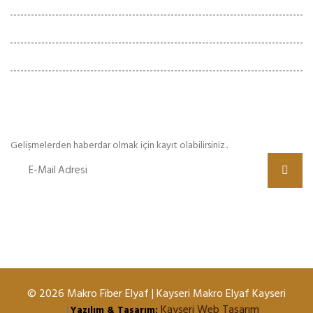
Hafta İçi :
08:00 - 20:00
Cumartesi :
09:30 - 22:00
Pazar
Kapalı
E-Bülten
Gelişmelerden haberdar olmak için kayıt olabilirsiniz..
© 2026 Makro Fiber Elyaf | Kayseri Makro Elyaf Kayseri
Kayseri Web Tasarım
|
Yazılım & Tasarım: