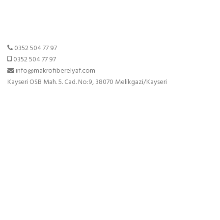
0352 504 77 97
0352 504 77 97
info@makrofiberelyaf.com
Kayseri OSB Mah. 5. Cad. No:9, 38070 Melikgazi/Kayseri
Sayfalar
Anasayfa
Hakkımızda
Ürünler
Resim Galerisi
Çalışma Saatleri